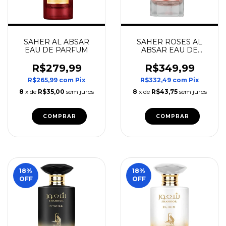
SAHER AL ABSAR
SAHER ROSES AL
EAU DE PARFUM
ABSAR EAU DE
PARFUM
R$279,99
R$349,99
R$265,99
com
Pix
R$332,49
com
Pix
8
x de
R$35,00
sem juros
8
x de
R$43,75
sem juros
COMPRAR
COMPRAR
18
%
18
%
OFF
OFF