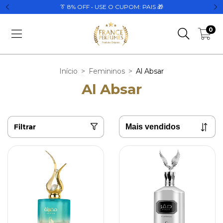
👔 8% OFF • USE O CUPOM: PAIS 🎁
0
Início
>
Femininos
>
Al Absar
Al Absar
Filtrar