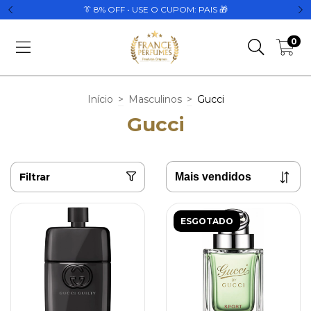
👔 8% OFF • USE O CUPOM: PAIS 🎁
0
Início
>
Masculinos
>
Gucci
Gucci
Filtrar
ESGOTADO