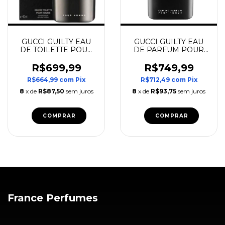
GUCCI GUILTY EAU
GUCCI GUILTY EAU
DE TOILETTE POUR
DE PARFUM POUR
HOMME
HOMME
R$699,99
R$749,99
R$664,99
com
Pix
R$712,49
com
Pix
8
x de
R$87,50
sem juros
8
x de
R$93,75
sem juros
COMPRAR
COMPRAR
France Perfumes