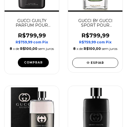
GUCCI GUILTY
GUCCI BY GUCCI
PARFUM POUR
SPORT POUR
HOMME
HOMME EAU DE
TOILETTE
R$799,99
R$799,99
R$759,99
com
Pix
R$759,99
com
Pix
8
x de
R$100,00
sem juros
8
x de
R$100,00
sem juros
COMPRAR
ESPIAR