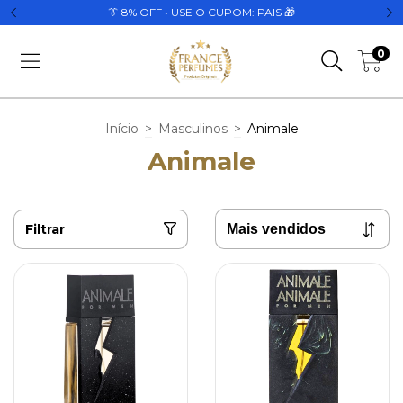
👔 8% OFF • USE O CUPOM: PAIS 🎁
0
Início
>
Masculinos
>
Animale
Animale
Filtrar