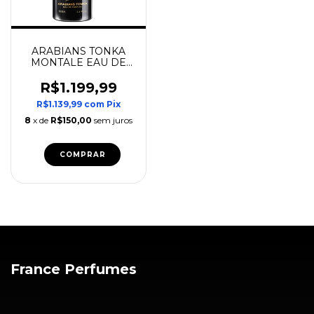
ARABIANS TONKA
MONTALE EAU DE
PARFUM
R$1.199,99
R$1.139,99
com
Pix
8
x de
R$150,00
sem juros
COMPRAR
France Perfumes