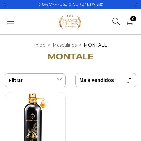
👔 8% OFF • USE O CUPOM: PAIS 🎁
0
Início
>
Masculinos
>
MONTALE
MONTALE
Filtrar