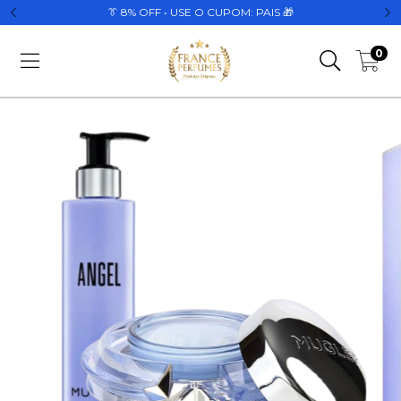
👔 8% OFF • USE O CUPOM: PAIS 🎁
0