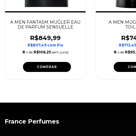
A MEN FANTASM MUGLER EAU
A MEN MUG
DE PARFUM SENSUELLE
TOIL
R$849,99
R$74
R$807,49
com
Pix
R$712,4
8
x de
R$106,25
sem juros
8
x de
R$93
COMPRAR
CO
France Perfumes