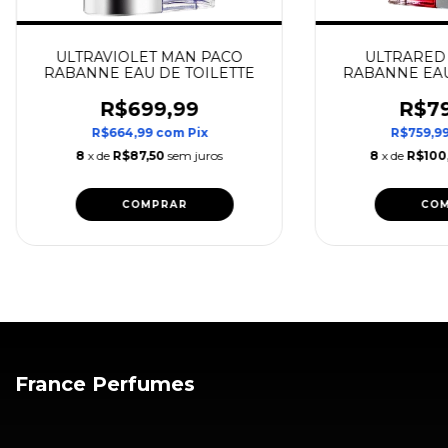
ULTRAVIOLET MAN PACO
ULTRARED
RABANNE EAU DE TOILETTE
RABANNE EAU
R$699,99
R$79
R$664,99
com
Pix
R$759,9
8
x de
R$87,50
sem juros
8
x de
R$100
COMPRAR
CO
France Perfumes