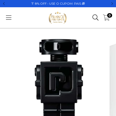
👔 8% OFF • USE O CUPOM: PAIS 🎁
0