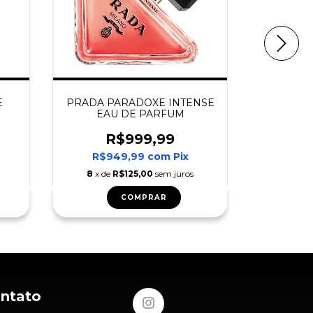
E
PRADA PARADOXE INTENSE
PRADA 
EAU DE PARFUM
R$999,99
R
R$949,99
com
Pix
R$8
8
x de
R$125,00
sem juros
8
x de
COMPRAR
ontato