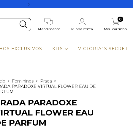
Parcelamento em até 8
0
Atendimento
Minha conta
Meu carrinho
HOS EXCLUSIVOS
KITS
VICTORIA`S SECRET
cio
>
Femininos
>
Prada
>
ADA PARADOXE VIRTUAL FLOWER EAU DE
ARFUM
PRADA PARADOXE
IRTUAL FLOWER EAU
DE PARFUM