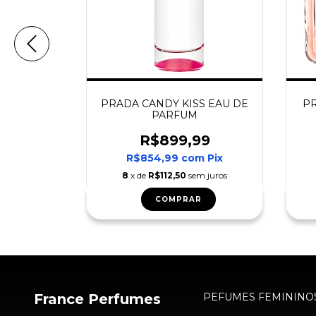
'IRIS EAU
PRADA CANDY KISS EAU DE
P
M
PARFUM
99
R$899,99
m
Pix
R$854,99
com
Pix
m juros
8
x de
R$112,50
sem juros
COMPRAR
France Perfumes
PEFUMES FEMININO