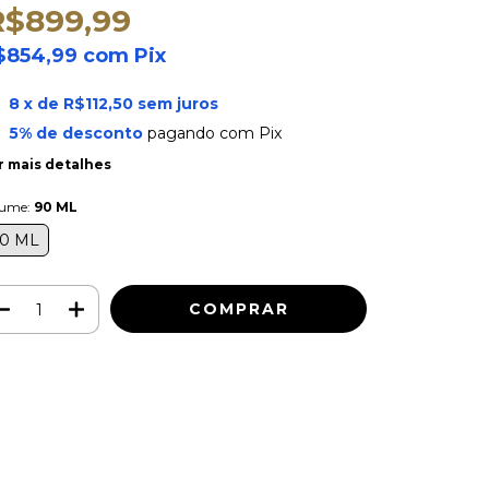
R$899,99
$854,99
com
Pix
8
x de
R$112,50
sem juros
5% de desconto
pagando com Pix
r mais detalhes
lume:
90 ML
0 ML