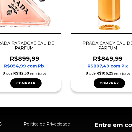
RADA PARADOXE EAU DE
PRADA CANDY EAU D
PARFUM
PARFUM
R$899,99
R$849,99
R$854,99
com
Pix
R$807,49
com
Pix
8
x de
R$112,50
sem juros
8
x de
R$106,25
sem juros
COMPRAR
COMPRAR
S
Política de Privacidade
Entre em c