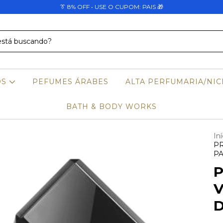
👔 8% OFF • USE O CUPOM: PAIS 🎁
OS
PEFUMES ÁRABES
ALTA PERFUMARIA/NIC
BATH & BODY WORKS
Iní
PR
P
V