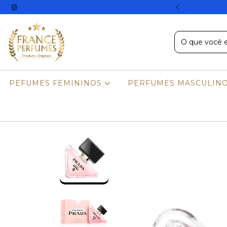
to de 5% no PIX.
PEFUMES FEMININOS
PERFUMES MASCULIN