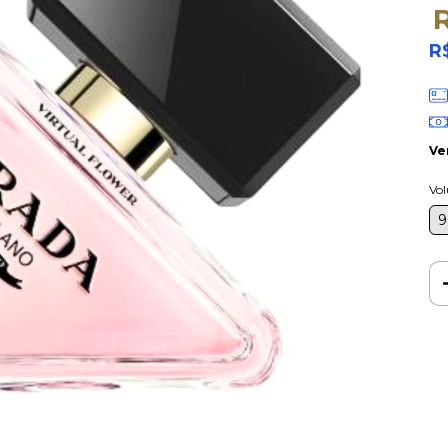
R
Ve
Vo
9