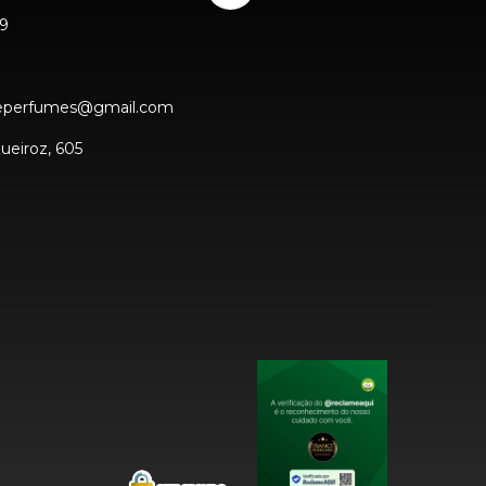
9
ceperfumes@gmail.com
ueiroz, 605