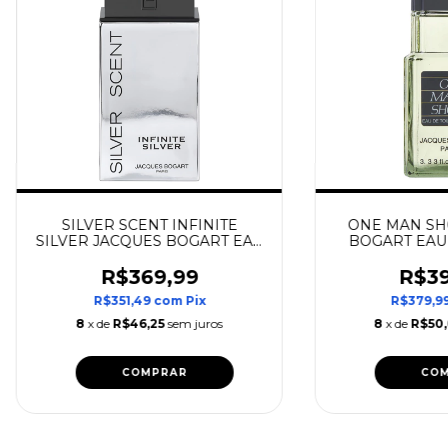
SILVER SCENT INFINITE
ONE MAN SH
SILVER JACQUES BOGART EAU
BOGART EAU 
DE TOILETTE
R$369,99
R$39
R$351,49
com
Pix
R$379,9
8
x de
R$46,25
sem juros
8
x de
R$50
COMPRAR
CO