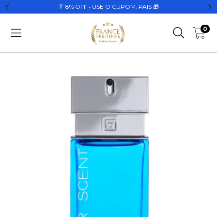
👔 8% OFF • USE O CUPOM: PAIS 🎁
0